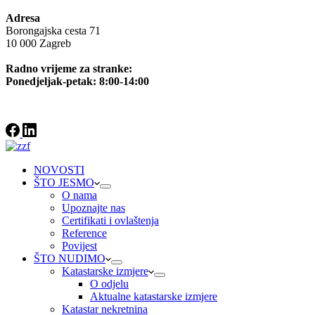
Adresa
Borongajska cesta 71
10 000 Zagreb
Radno vrijeme za stranke:
Ponedjeljak-petak: 8:00-14:00
NOVOSTI
ŠTO JESMO
O nama
Upoznajte nas
Certifikati i ovlaštenja
Reference
Povijest
ŠTO NUDIMO
Katastarske izmjere
O odjelu
Aktualne katastarske izmjere
Katastar nekretnina