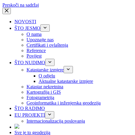
Preskoči na sadržaj
NOVOSTI
ŠTO JESMO
O nama
Upoznajte nas
Certifikati i ovlaštenja
Reference
Povijest
ŠTO NUDIMO
Katastarske izmjere
O odjelu
Aktualne katastarske izmjere
Katastar nekretnina
Kartografija i GIS
Fotogrametrija
Geoinformatika i inženjerska geodezija
ŠTO RADIMO
EU PROJEKTI
Internacionalizacija poslovanja
Sve je to geodezija