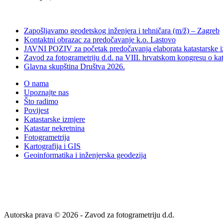
Zapošljavamo geodetskog inženjera i tehničara (m/ž) – Zagreb
Kontaktni obrazac za predočavanje k.o. Lastovo
JAVNI POZIV za početak predočavanja elaborata katastarske i
Zavod za fotogrametriju d.d. na VIII. hrvatskom kongresu o kat
Glavna skupština Društva 2026.
O nama
Upoznajte nas
Što radimo
Povijest
Katastarske izmjere
Katastar nekretnina
Fotogrametrija
Kartografija i GIS
Geoinformatika i inženjerska geodezija
Autorska prava © 2026 - Zavod za fotogrametriju d.d.