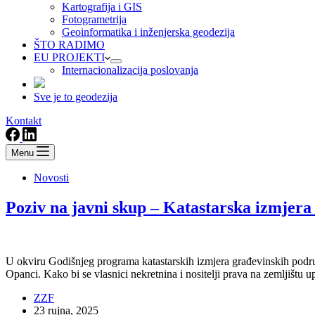
Kartografija i GIS
Fotogrametrija
Geoinformatika i inženjerska geodezija
ŠTO RADIMO
EU PROJEKTI
Internacionalizacija poslovanja
Sve je to geodezija
Kontakt
Menu
Novosti
Poziv na javni skup – Katastarska izmjer
U okviru Godišnjeg programa katastarskih izmjera građevinskih područ
Opanci. Kako bi se vlasnici nekretnina i nositelji prava na zemljištu
ZZF
23 rujna, 2025