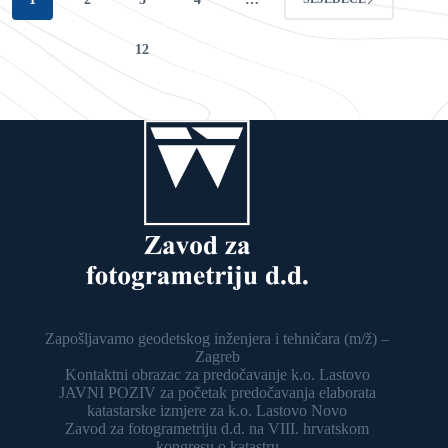
12
Zapošljavamo geodetskog inženjera i tehničara (m/ž) –
Zagreb
Kontaktni obrazac za predočavanje k.o. Lastovo
JAVNI POZIV za početak predočavanja elaborata
katastarske izmjere za k.o. Lastovo Novo
Zavod za fotogrametriju d.d. na VIII. hrvatskom
kongresu o katastru