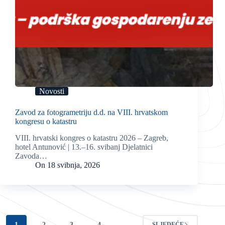
Novosti
Zavod za fotogrametriju d.d. na VIII. hrvatskom
kongresu o katastru
VIII. hrvatski kongres o katastru 2026 – Zagreb,
hotel Antunović | 13.–16. svibanj Djelatnici
Zavoda…
On
18 svibnja, 2026
1
2
3
4
…
SLJEDEĆE