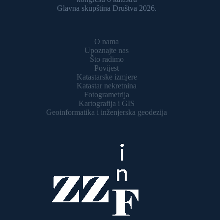
Glavna skupština Društva 2026.
O nama
Upoznajte nas
Što radimo
Povijest
Katastarske izmjere
Katastar nekretnina
Fotogrametrija
Kartografija i GIS
Geoinformatika i inženjerska geodezija