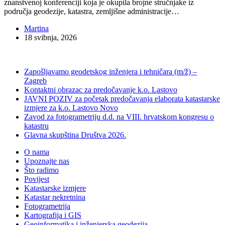
znanstvenoj konferenciji koja je okupila brojne stručnjake iz
područja geodezije, katastra, zemljišne administracije…
Martina
18 svibnja, 2026
Zapošljavamo geodetskog inženjera i tehničara (m/ž) –
Zagreb
Kontaktni obrazac za predočavanje k.o. Lastovo
JAVNI POZIV za početak predočavanja elaborata katastarske
izmjere za k.o. Lastovo Novo
Zavod za fotogrametriju d.d. na VIII. hrvatskom kongresu o
katastru
Glavna skupština Društva 2026.
O nama
Upoznajte nas
Što radimo
Povijest
Katastarske izmjere
Katastar nekretnina
Fotogrametrija
Kartografija i GIS
Geoinformatika i inženjerska geodezija