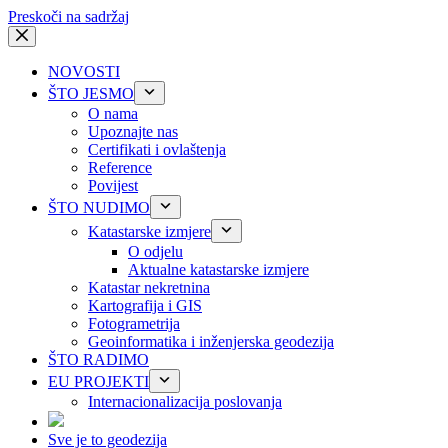
Preskoči na sadržaj
NOVOSTI
ŠTO JESMO
O nama
Upoznajte nas
Certifikati i ovlaštenja
Reference
Povijest
ŠTO NUDIMO
Katastarske izmjere
O odjelu
Aktualne katastarske izmjere
Katastar nekretnina
Kartografija i GIS
Fotogrametrija
Geoinformatika i inženjerska geodezija
ŠTO RADIMO
EU PROJEKTI
Internacionalizacija poslovanja
Sve je to geodezija