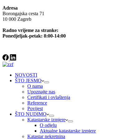
Adresa
Borongajska cesta 71
10 000 Zagreb
Radno vrijeme za stranke:
Ponedjeljak-petak: 8:00-14:00
NOVOSTI
ŠTO JESMO
O nama
Upoznajte nas
Certifikati i ovlaštenja
Reference
Povijest
ŠTO NUDIMO
Katastarske izmjere
O odjelu
Aktualne katastarske izmjere
Katastar nekretnina