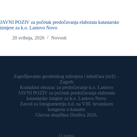
JAVNI POZIV za početak predočavanja elaborata katastarske
izmjere za k.o. Lastovo Novo
20 svibnja, 2026
Novosti
Zapošljavamo geodetskog inženjera i tehničara (m/ž) –
Zagreb
Kontaktni obrazac za predočavanje k.o. Lastovo
JAVNI POZIV za početak predočavanja elaborata
katastarske izmjere za k.o. Lastovo Novo
Zavod za fotogrametriju d.d. na VIII. hrvatskom
kongresu o katastru
Glavna skupština Društva 2026.
O nama