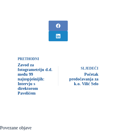
PRETHODNI
Zavod za
SLJEDEĆI
fotogrametriju d.d.
među 99
Početak
najuspješnijih:
predočavanja za
Intervju s
k.o. Vilić Selo
direktorom
Pavelićem
Povezane objave