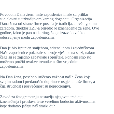
Povodom Dana žena, naše zaposlenice imale su priliku
sudjelovati u uzbudljivom karting događaju. Organizacija
Dana žena od strane firme postala je tradicija, a treću godinu
zaredom, direktor ZZF-a priredio je iznenađenje za žene. Ove
godine, izbor je pao na karting, što je izazvalo veliko
oduševljenje među zaposlenicama.
Dan je bio ispunjen smijehom, adrenalinom i zajedništvom.
Naše zaposlenice pokazale su svoje vještine na stazi, nakon
čega su se zajedno zabavljale i opuštale. Ponosni smo što
možemo pružiti ovakve trenutke našim vrijednim
zaposlenicama.
Na Dan žena, posebno ističemo važnost naših Žena koje
svojim radom i predanošću doprinose uspjehu naše firme, a
čija stručnost i posvećenost su neprocjenjivi.
Zavod za fotogrametriju nastavlja njegovati tradiciju
iznenađenja i proslava te se veselimo budućim aktivnostima
koje dodatno jačaju naš timski duh.