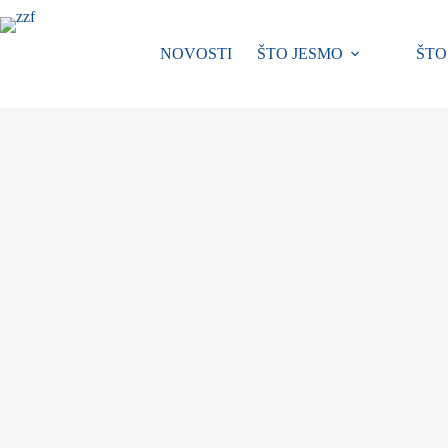
Preskoči
na
sadržaj
NOVOSTI
ŠTO JESMO
ŠTO