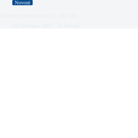
Novosti
Početak predočavanja za k.o. Vilić Selo
On
13 ožujka, 2025
In
Novosti