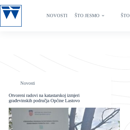
Preskoči
na
sadržaj
NOVOSTI
ŠTO JESMO
ŠTO
Novosti
Otvoreni radovi na katastarskoj izmjeri
građevinskih područja Općine Lastovo