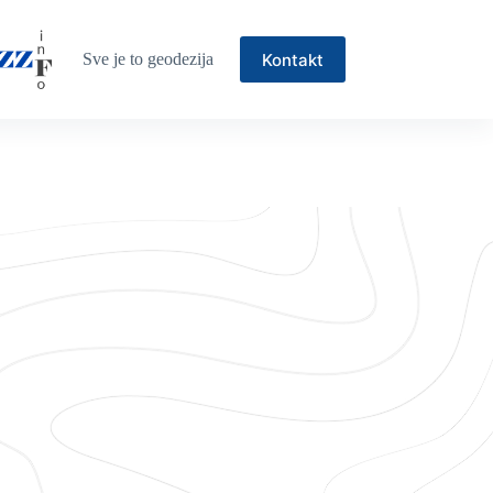
Kontakt
Sve je to geodezija