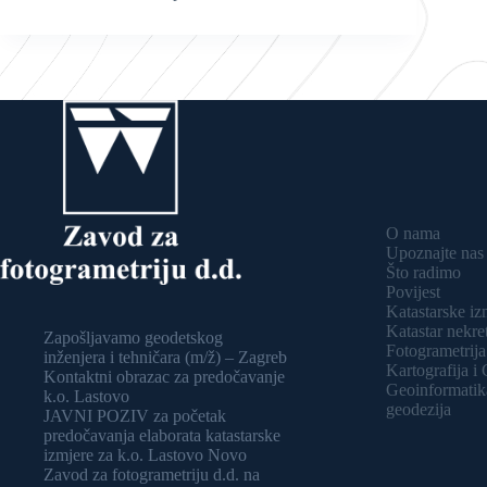
O nama
Upoznajte nas
Što radimo
Povijest
Katastarske iz
Katastar nekre
Zapošljavamo geodetskog
Fotogrametrija
inženjera i tehničara (m/ž) – Zagreb
Kartografija i
Kontaktni obrazac za predočavanje
Geoinformatika
k.o. Lastovo
geodezija
JAVNI POZIV za početak
predočavanja elaborata katastarske
izmjere za k.o. Lastovo Novo
Zavod za fotogrametriju d.d. na