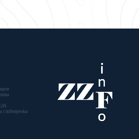
mjere
tnina
 GIS
 i inženjerska