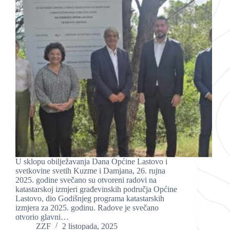
U sklopu obilježavanja Dana Općine Lastovo i
svetkovine svetih Kuzme i Damjana, 26. rujna
2025. godine svečano su otvoreni radovi na
katastarskoj izmjeri građevinskih područja Općine
Lastovo, dio Godišnjeg programa katastarskih
izmjera za 2025. godinu. Radove je svečano
otvorio glavni…
ZZF
2 listopada, 2025