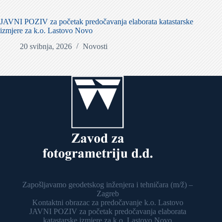
JAVNI POZIV za početak predočavanja elaborata katastarske
izmjere za k.o. Lastovo Novo
20 svibnja, 2026
Novosti
Zapošljavamo geodetskog inženjera i tehničara (m/ž) –
Zagreb
Kontaktni obrazac za predočavanje k.o. Lastovo
JAVNI POZIV za početak predočavanja elaborata
katastarske izmjere za k.o. Lastovo Novo