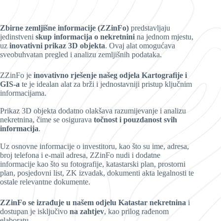
Zbirne zemljišne informacije (ZZinFo)
predstavljaju
jedinstveni
skup informacija o nekretnini
na jednom mjestu,
uz
inovativni prikaz 3D objekta
. Ovaj alat omogućava
sveobuhvatan pregled i analizu zemljišnih podataka.
ZZinFo je
inovativno rješenje našeg odjela Kartografije i
GIS-a
te je idealan alat za brži i jednostavniji pristup ključnim
informacijama.
Prikaz 3D objekta dodatno olakšava razumijevanje i analizu
nekretnina, čime se osigurava
točnost i pouzdanost svih
informacija
.
Uz osnovne informacije o investitoru, kao što su ime, adresa,
broj telefona i e-mail adresa, ZZinFo nudi i dodatne
informacije kao što su fotografije, katastarski plan, prostorni
plan, posjedovni list, ZK izvadak, dokumenti akta legalnosti te
ostale relevantne dokumente.
ZZinFo se izrađuje u našem odjelu Katastar nekretnina
i
dostupan je isključivo
na zahtjev
, kao prilog rađenom
elaboratu.