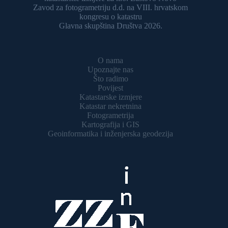
Zavod za fotogrametriju d.d. na VIII. hrvatskom
kongresu o katastru
Glavna skupština Društva 2026.
O nama
Upoznajte nas
Što radimo
Povijest
Katastarske izmjere
Katastar nekretnina
Fotogrametrija
Kartografija i GIS
Geoinformatika i inženjerska geodezija