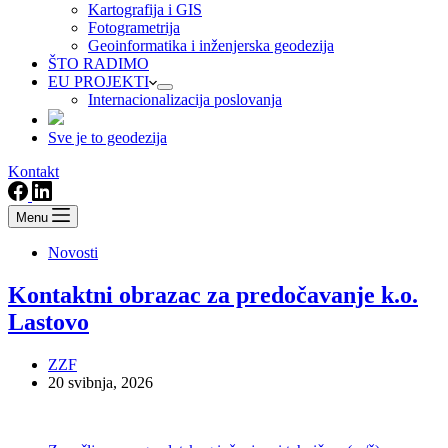
Kartografija i GIS
Fotogrametrija
Geoinformatika i inženjerska geodezija
ŠTO RADIMO
EU PROJEKTI
Internacionalizacija poslovanja
Sve je to geodezija
Kontakt
Menu
Novosti
Kontaktni obrazac za predočavanje k.o.
Lastovo
ZZF
20 svibnja, 2026