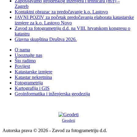
Zapošljavamo geodetskog inženjera i tehničara (m/ž) –
Zagreb
Kontaktni obrazac za predočavanje k.o. Lastovo
JAVNI POZIV za početak predočavanja elaborata katastarske
izmjere za k.o. Lastovo Novo
Zavod za fotogrametriju d.d. na VIII. hrvatskom kongresu o
katastru
Glavna skupština Društva 2026.
O nama
Upoznajte nas
Što radimo
Povijest
Katastarske izmjere
Katastar nekretnina
Fotogrametrija
Kartografija i GIS
Geoinformatika i inženjerska geodezija
Geodeti
Autorska prava © 2026 - Zavod za fotogrametriju d.d.