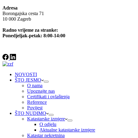
Adresa
Borongajska cesta 71
10 000 Zagreb
Radno vrijeme za stranke:
Ponedjeljak-petak: 8:00-14:00
NOVOSTI
ŠTO JESMO
O nama
Upoznajte nas
Certifikati i ovlaštenja
Reference
Povijest
ŠTO NUDIMO
Katastarske izmjere
O odjelu
Aktualne katastarske izmjere
Katastar nekretnina