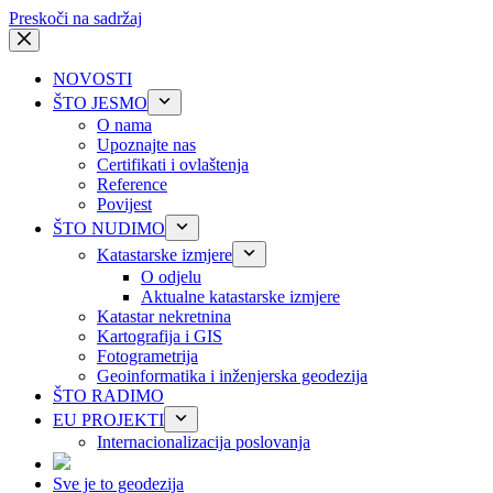
Preskoči na sadržaj
NOVOSTI
ŠTO JESMO
O nama
Upoznajte nas
Certifikati i ovlaštenja
Reference
Povijest
ŠTO NUDIMO
Katastarske izmjere
O odjelu
Aktualne katastarske izmjere
Katastar nekretnina
Kartografija i GIS
Fotogrametrija
Geoinformatika i inženjerska geodezija
ŠTO RADIMO
EU PROJEKTI
Internacionalizacija poslovanja
Sve je to geodezija