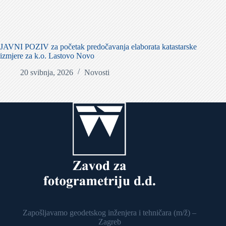
JAVNI POZIV za početak predočavanja elaborata katastarske
izmjere za k.o. Lastovo Novo
20 svibnja, 2026
Novosti
Zapošljavamo geodetskog inženjera i tehničara (m/ž) –
Zagreb