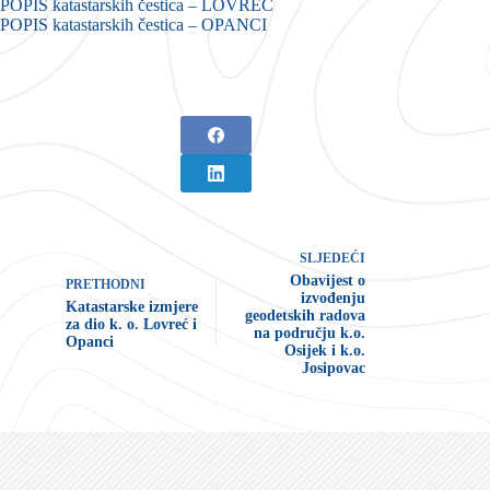
POPIS katastarskih čestica – LOVREĆ
POPIS katastarskih čestica – OPANCI
SLJEDEĆI
Obavijest o
PRETHODNI
izvođenju
Katastarske izmjere
geodetskih radova
za dio k. o. Lovreć i
na području k.o.
Opanci
Osijek i k.o.
Josipovac