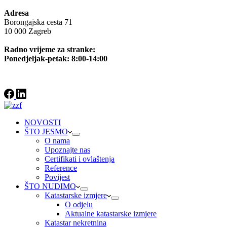
Adresa
Borongajska cesta 71
10 000 Zagreb
Radno vrijeme za stranke:
Ponedjeljak-petak: 8:00-14:00
NOVOSTI
ŠTO JESMO
O nama
Upoznajte nas
Certifikati i ovlaštenja
Reference
Povijest
ŠTO NUDIMO
Katastarske izmjere
O odjelu
Aktualne katastarske izmjere
Katastar nekretnina