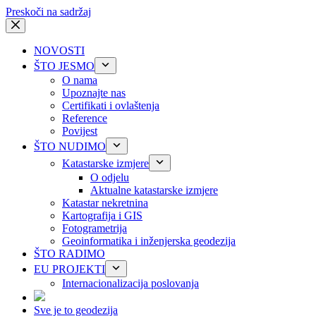
Preskoči na sadržaj
NOVOSTI
ŠTO JESMO
O nama
Upoznajte nas
Certifikati i ovlaštenja
Reference
Povijest
ŠTO NUDIMO
Katastarske izmjere
O odjelu
Aktualne katastarske izmjere
Katastar nekretnina
Kartografija i GIS
Fotogrametrija
Geoinformatika i inženjerska geodezija
ŠTO RADIMO
EU PROJEKTI
Internacionalizacija poslovanja
Sve je to geodezija