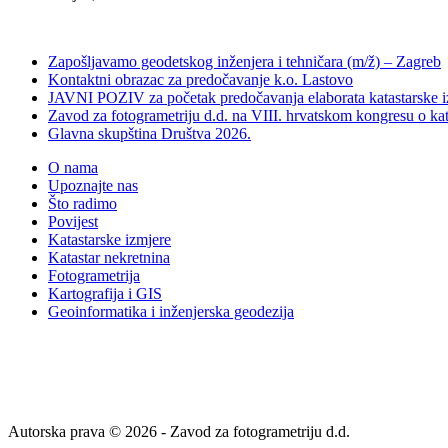
Zapošljavamo geodetskog inženjera i tehničara (m/ž) – Zagreb
Kontaktni obrazac za predočavanje k.o. Lastovo
JAVNI POZIV za početak predočavanja elaborata katastarske i
Zavod za fotogrametriju d.d. na VIII. hrvatskom kongresu o kat
Glavna skupština Društva 2026.
O nama
Upoznajte nas
Što radimo
Povijest
Katastarske izmjere
Katastar nekretnina
Fotogrametrija
Kartografija i GIS
Geoinformatika i inženjerska geodezija
Autorska prava © 2026 - Zavod za fotogrametriju d.d.