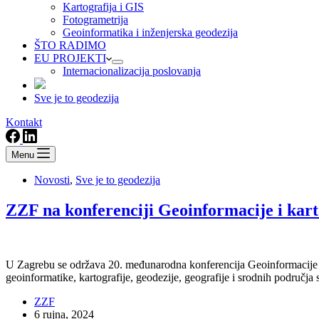
Kartografija i GIS
Fotogrametrija
Geoinformatika i inženjerska geodezija
ŠTO RADIMO
EU PROJEKTI
Internacionalizacija poslovanja
Sve je to geodezija
Kontakt
Menu
Novosti
,
Sve je to geodezija
ZZF na konferenciji Geoinformacije i kart
U Zagrebu se održava 20. međunarodna konferencija Geoinformacije i k
geoinformatike, kartografije, geodezije, geografije i srodnih područ
ZZF
6 rujna, 2024